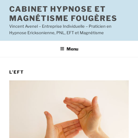
Aller
CABINET HYPNOSE ET
au
MAGNÉTISME FOUGÈRES
contenu
principal
Vincent Avenel – Entreprise Individuelle – Praticien en
Hypnose Ericksonienne, PNL, EFT et Magnétisme
Menu
L’EFT